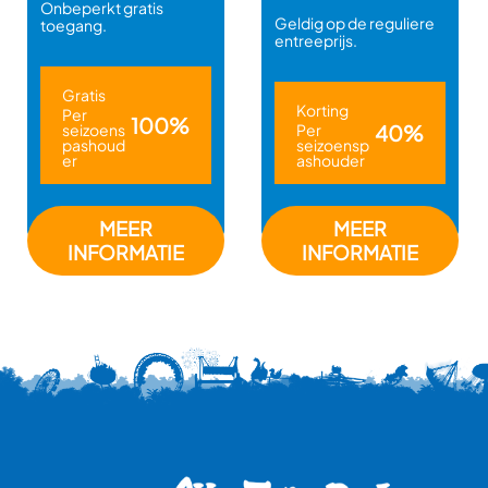
Onbeperkt gratis
Geldig op de reguliere
toegang.
entreeprijs.
Gratis
Korting
Per
100%
seizoens
Per
40%
pashoud
seizoensp
er
ashouder
MEER
MEER
INFORMATIE
INFORMATIE