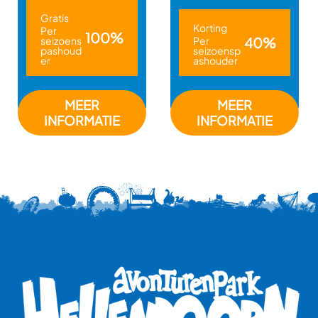
Gratis
Korting
Per
100%
seizoens
Per
40%
pashoud
seizoensp
er
ashouder
MEER
MEER
INFORMATIE
INFORMATIE