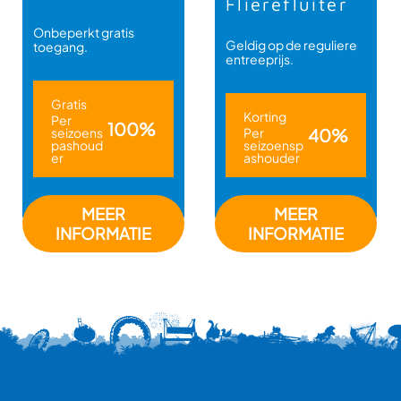
Flierefluiter
Onbeperkt gratis
Geldig op de reguliere
toegang.
entreeprijs.
Gratis
Korting
Per
100%
seizoens
Per
40%
pashoud
seizoensp
er
ashouder
MEER
MEER
INFORMATIE
INFORMATIE