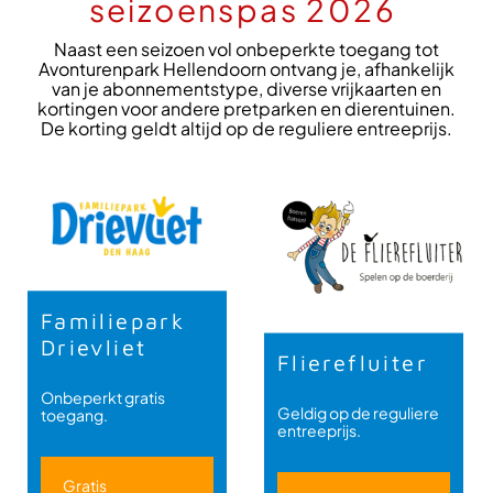
seizoenspas 2026
Naast een seizoen vol onbeperkte toegang tot
Avonturenpark Hellendoorn ontvang je, afhankelijk
van je abonnementstype, diverse vrijkaarten en
kortingen voor andere pretparken en dierentuinen.
De korting geldt altijd op de reguliere entreeprijs.
Familiepark
Drievliet
Flierefluiter
Onbeperkt gratis
Geldig op de reguliere
toegang.
entreeprijs.
Gratis