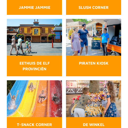
JAMMIE JAMMIE
SLUSH CORNER
EETHUIS DE ELF
PIRATEN KIOSK
PROVINCIËN
T-SNACK CORNER
DE WINKEL