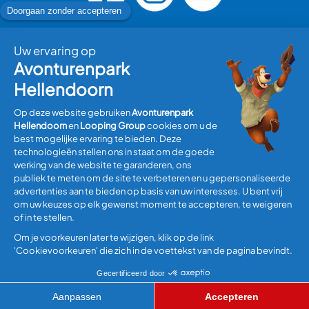
Bezoek plannen
Informatie
Algemene Voorwaarden
Disclaimer
Privacyverklaring
Update cookies
© Copyright 2026 Avonturenpark Hellendoorn, all rights
reserved.