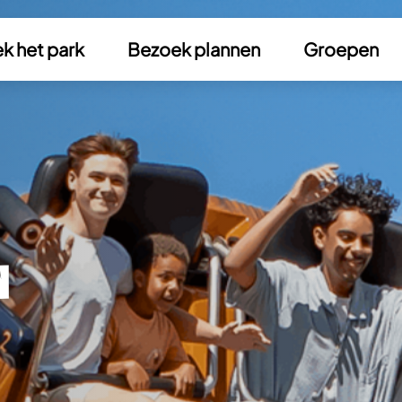
k het park
Bezoek plannen
Groepen
n