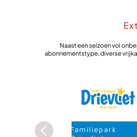
Ex
Naast een seizoen vol onbe
abonnementstype, diverse vrijkaa
liepark