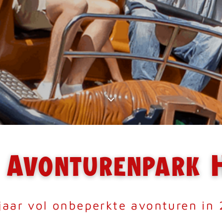
 Avonturenpark H
jaar vol onbeperkte avonturen in