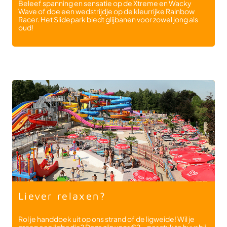
Beleef spanning en sensatie op de Xtreme en Wacky
Wave of doe een wedstrijdje op de kleurrijke Rainbow
Racer. Het Slidepark biedt glijbanen voor zowel jong als
oud!
Liever relaxen?
Rol je handdoek uit op ons strand of de ligweide! Wil je
graag een ligbedje? Deze zijn voor €2,- per stuk te huur bij