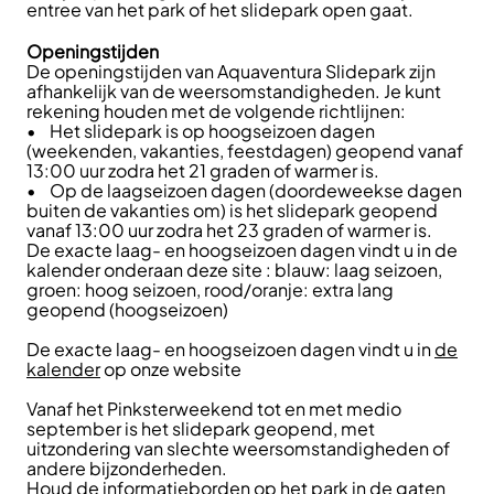
entree van het park of het slidepark open gaat.
Openingstijden
De openingstijden van Aquaventura Slidepark zijn
afhankelijk van de weersomstandigheden. Je kunt
rekening houden met de volgende richtlijnen:
• Het slidepark is op hoogseizoen dagen
(weekenden, vakanties, feestdagen) geopend vanaf
13:00 uur zodra het 21 graden of warmer is.
• Op de laagseizoen dagen (doordeweekse dagen
buiten de vakanties om) is het slidepark geopend
vanaf 13:00 uur zodra het 23 graden of warmer is.
De exacte laag- en hoogseizoen dagen vindt u in de
kalender onderaan deze site : blauw: laag seizoen,
groen: hoog seizoen, rood/oranje: extra lang
geopend (hoogseizoen)
De exacte laag- en hoogseizoen dagen vindt u in
de
kalender
op onze website
Vanaf het Pinksterweekend tot en met medio
september is het slidepark geopend, met
uitzondering van slechte weersomstandigheden of
andere bijzonderheden.
Houd de informatieborden op het park in de gaten