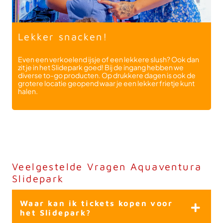
Lekker snacken!
Even een verkoelend ijsje of een lekkere slush? Ook dan
zit je in het Slidepark goed! Bij de ingang hebben we
diverse to-go producten. Op drukkere dagen is ook de
grotere locatie geopend waar je een lekker frietje kunt
halen.
Veelgestelde Vragen Aquaventura
Slidepark
Waar kan ik tickets kopen voor
het Slidepark?