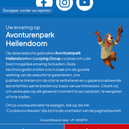
Bezoek plannen
Informatie
Algemene Voorwaarden
Disclaimer
Privacyverklaring
Update cookies
© Copyright 2026 Avonturenpark Hellendoorn, all rights
reserved.