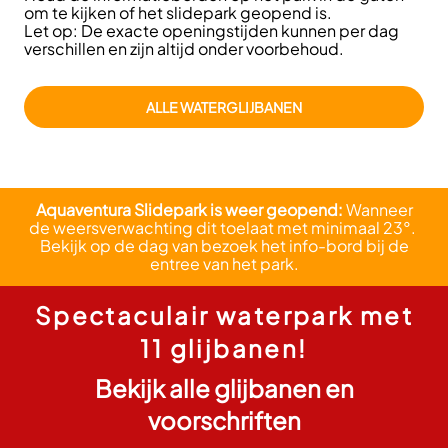
om te kijken of het slidepark geopend is.
Let op: De exacte openingstijden kunnen per dag
verschillen en zijn altijd onder voorbehoud.
ALLE WATERGLIJBANEN
Aquaventura Slidepark is weer geopend:
Wanneer
de weersverwachting dit toelaat met minimaal 23°.
Bekijk op de dag van bezoek het info-bord bij de
entree van het park.
Spectaculair waterpark met
11 glijbanen!
Bekijk alle glijbanen en
voorschriften