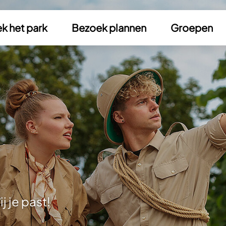
k het park
Bezoek plannen
Groepen
j je past!