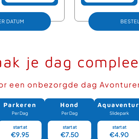
ER DATUM
BESTEL
: TICKET OP DATUM
ak je dag comple
oor een onbezorgde dag Avonture
Parkeren
Hond
Aquaventu
Per Dag
Per Dag
Slidepark
start at
start at
start at
€9.95
€7.50
€4.90