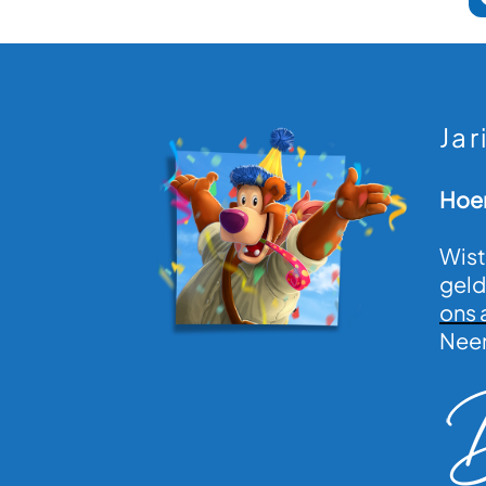
Jar
Hoer
Wist
geld
ons 
Neem