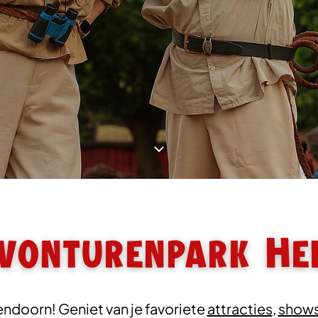
Avonturenpark He
endoorn! Geniet van je favoriete
attracties
,
shows