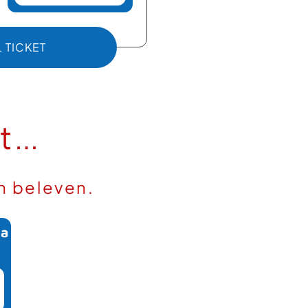
 TICKET
: FLEXTICKET
et…
n beleven.
ra