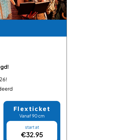
igd!
26!
ndeerd
Flexticket
Vanaf 90 cm
start at
e: 0.00
Offer price: 32.95
€32.95