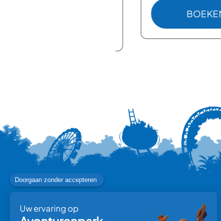
BOEKEN
: PARKE
BOEKEN
D
: SNACKMENU KORTING