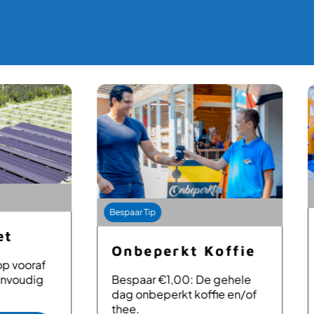
Bespaa
Bespaar Tip
On
Onbeperkt Koffie
Ya
af
Bespaar €1,00: De gehele
ig
Besp
dag onbeperkt koffie en/of
dag 
thee.
inclu