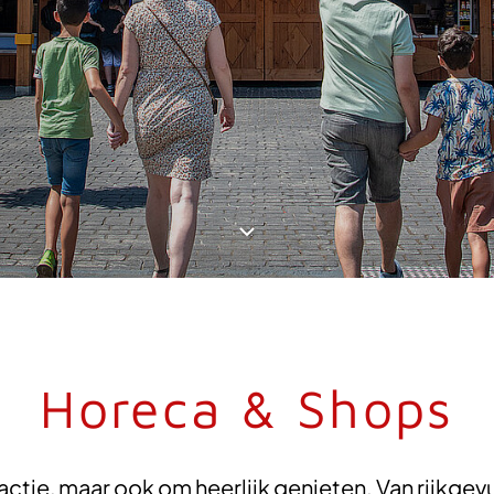
Horeca & Shops
m actie, maar ook om heerlijk genieten. Van rijkge