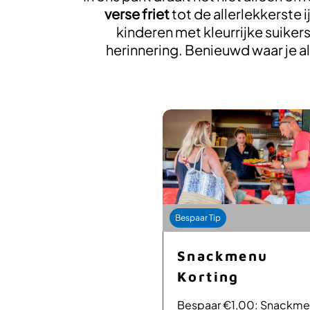
verse friet
tot de allerlekkerste 
kinderen met kleurrijke suiker
herinnering. Benieuwd waar je al 
Tip
Bespaar Tip
eperkt Slush
Snackmenu
d
Korting
ar €1,00: De gehele
Bespaar €1,00: Snackm