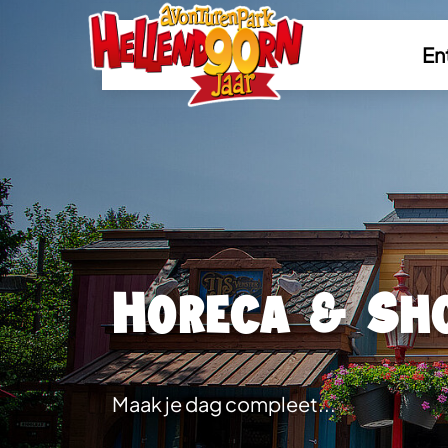
En
Horeca & Sh
Maak je dag compleet...