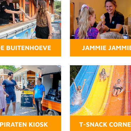
E BUITENHOEVE
JAMMIE JAMMI
PIRATEN KIOSK
T-SNACK CORN