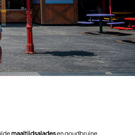
vulde
maaltijdsalades
en goudbruine,