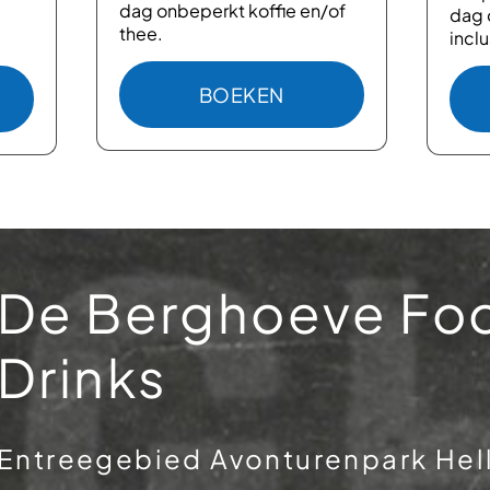
dag onbeperkt koffie en/of
dag 
thee.
inclu
BOEKEN
: ONBEPERKT KOFFIE
MENU KORTING
De Berghoeve Fo
Drinks
Entreegebied Avonturenpark Hel