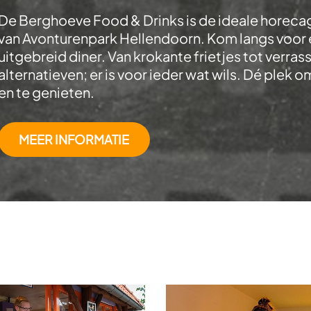
De Berghoeve Food & Drinks is de ideale horecag
van Avonturenpark Hellendoorn. Kom langs voor e
uitgebreid diner. Van krokante frietjes tot verr
alternatieven; er is voor ieder wat wils. Dé plek
en te genieten.
MEER INFORMATIE