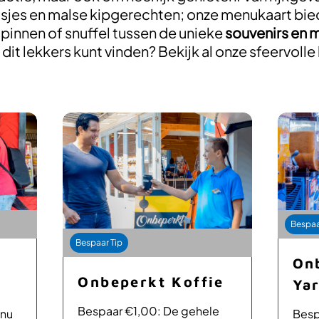
ijsjes en malse kipgerechten; onze menukaart bie
spinnen of snuffel tussen de unieke
souvenirs en 
dit lekkers kunt vinden? Bekijk al onze sfeervolle
Bespaa
Bespaar Tip
On
Onbeperkt Koffie
Ya
Bespaar €1,00: De gehele
enu
Besp