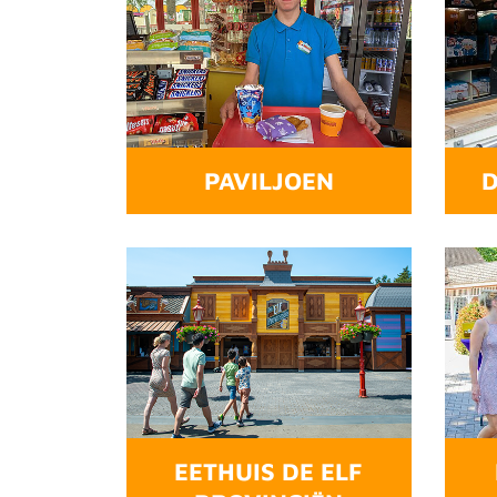
PAVILJOEN
D
EETHUIS DE ELF