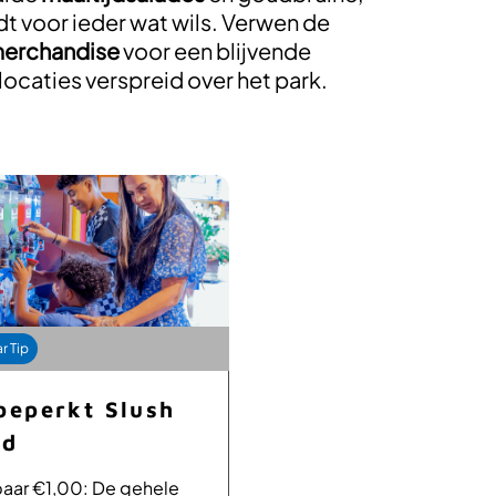
dt voor ieder wat wils. Verwen de
merchandise
voor een blijvende
 locaties verspreid over het park.
r Tip
Bespaar Tip
beperkt Slush
Snackmenu
rd
Korting
aar €1,00: De gehele
Bespaar €1,00: Snackm