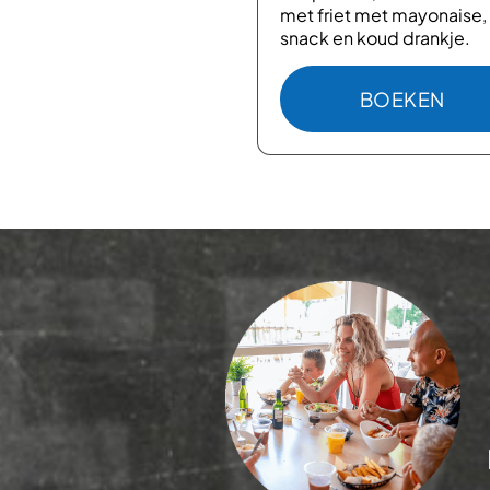
nbeperkt Slush
met friet met mayonaise,
ief Slush-Yard.
snack en koud drankje.
BOEKEN
BOEKEN
: ONBEPERKT SLUSH YARD
: SNACK