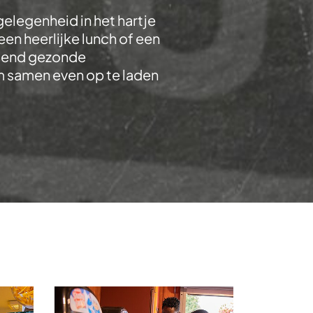
elegenheid in het hartje
en heerlijke lunch of een
assend gezonde
 om samen even op te laden