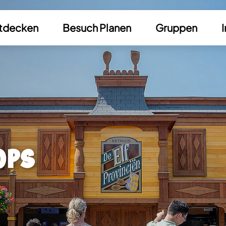
tdecken
Besuch Planen
Gruppen
I
ops