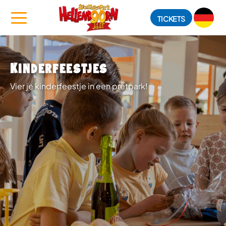
TICKETS
Kinderfeestjes
Vier je kinderfeestje in een pretpark!