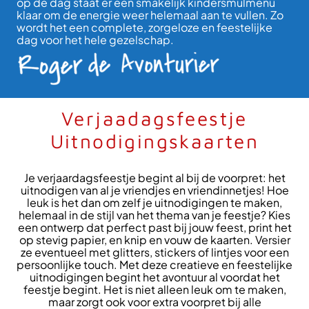
op de dag staat er een smakelijk kindersmulmenu
klaar om de energie weer helemaal aan te vullen. Zo
wordt het een complete, zorgeloze en feestelijke
dag voor het hele gezelschap.
Verjaadagsfeestje
Uitnodigingskaarten
Je verjaardagsfeestje begint al bij de voorpret: het
uitnodigen van al je vriendjes en vriendinnetjes! Hoe
leuk is het dan om zelf je uitnodigingen te maken,
helemaal in de stijl van het thema van je feestje? Kies
een ontwerp dat perfect past bij jouw feest, print het
op stevig papier, en knip en vouw de kaarten. Versier
ze eventueel met glitters, stickers of lintjes voor een
persoonlijke touch. Met deze creatieve en feestelijke
uitnodigingen begint het avontuur al voordat het
feestje begint. Het is niet alleen leuk om te maken,
maar zorgt ook voor extra voorpret bij alle