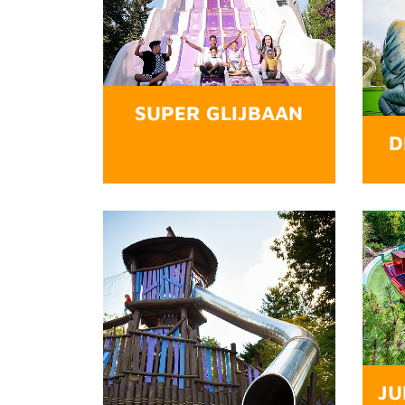
SUPER GLIJBAAN
D
JU