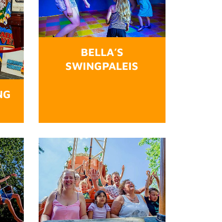
BELLA’S
SWINGPALEIS
NG