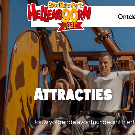
Ontde
Attracties
Jouw volgende avontuur begint hier!