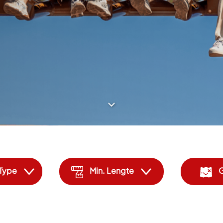
 Type
Min. Lengte
G