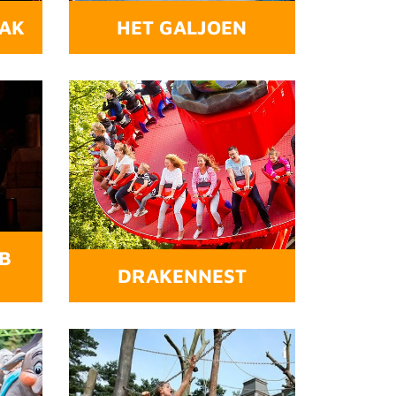
AAK
HET GALJOEN
B
DRAKENNEST