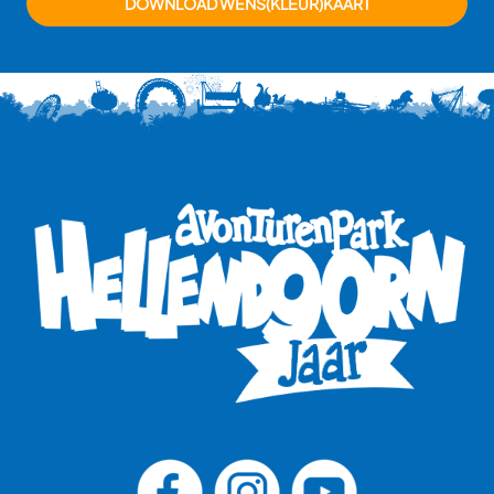
DOWNLOAD WENS(KLEUR)KAART