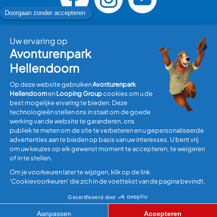
Bezoek plannen
Informatie
Algemene Voorwaarden
Disclaimer
Privacyverklaring
Cookies Aanpassen
© Copyright 2026 Avonturenpark Hellendoorn, all rights
reserved.