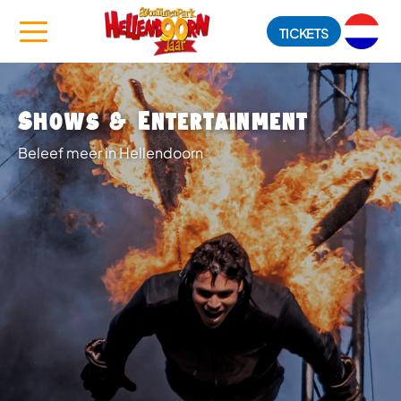
TICKETS
Shows & Entertainment
Beleef meer in Hellendoorn