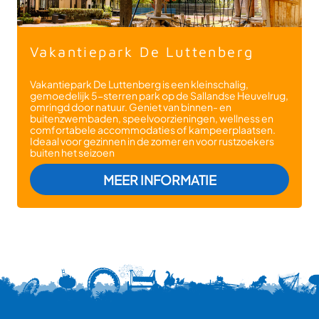
Vakantiepark De Luttenberg
Vakantiepark De Luttenberg is een kleinschalig,
gemoedelijk 5-sterren park op de Sallandse Heuvelrug,
omringd door natuur. Geniet van binnen- en
buitenzwembaden, speelvoorzieningen, wellness en
comfortabele accommodaties of kampeerplaatsen.
Ideaal voor gezinnen in de zomer en voor rustzoekers
buiten het seizoen
: VAKANTIEPARK
MEER INFORMATIE