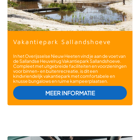
Vakantiepark Sallandshoeve
In het Overijsselse Nieuw Heeten vind je aan de voet van
de Sallandse Heuvelrug Vakantiepark Sallandshoeve.
Compleet met uitgebreide faciliteiten en voorzieningen
voor binnen- en buitenrecreatie, is dit een
kindvriendelijk vakantiepark met comfortabele en
knusse bungalows en ruime kampeerplaatsen.
: VAKANTIEPAR
MEER INFORMATIE