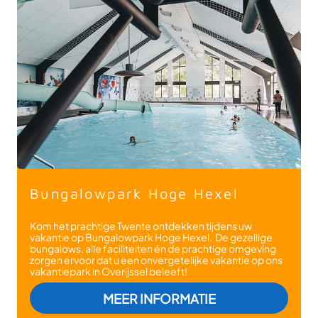
Bungalowpark Hoge Hexel
Kom het prachtige Twente ontdekken tijdens uw
vakantie op Bungalowpark Hoge Hexel. De gezellige
bungalows, alle faciliteiten én de prachtige omgeving
zorgen ervoor dat u een onvergetelijke vakantie op ons
vakantiepark in Overijssel beleeft!
: BUNGALOWPA
MEER INFORMATIE