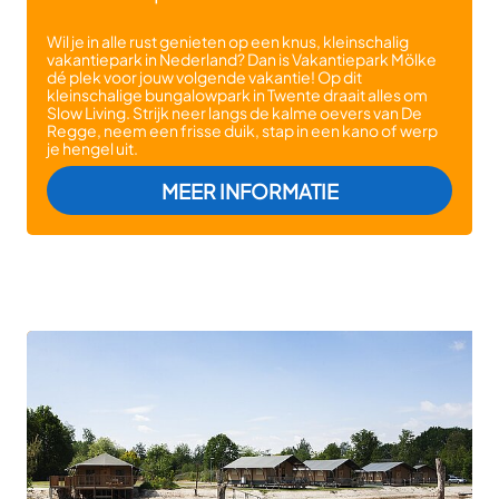
Wil je in alle rust genieten op een knus, kleinschalig
vakantiepark in Nederland? Dan is Vakantiepark Mölke
dé plek voor jouw volgende vakantie! Op dit
kleinschalige bungalowpark in Twente draait alles om
Slow Living. Strijk neer langs de kalme oevers van De
Regge, neem een frisse duik, stap in een kano of werp
je hengel uit.
: VAKANTIEPARK
MEER INFORMATIE