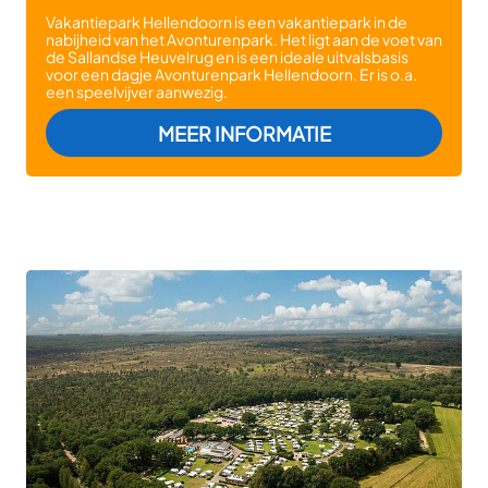
Vakantiepark Hellendoorn is een vakantiepark in de
nabijheid van het Avonturenpark. Het ligt aan de voet van
de Sallandse Heuvelrug en is een ideale uitvalsbasis
voor een dagje Avonturenpark Hellendoorn. Er is o.a.
een speelvijver aanwezig.
: VAKANTIEPAR
MEER INFORMATIE