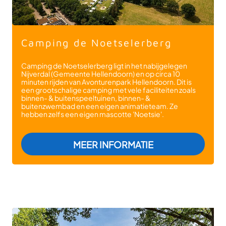
Camping de Noetselerberg
Camping de Noetselerberg ligt in het nabijgelegen
Nijverdal (Gemeente Hellendoorn) en op circa 10
minuten rijden van Avonturenpark Hellendoorn. Dit is
een grootschalige camping met vele faciliteiten zoals
binnen- & buitenspeeltuinen, binnen- &
buitenzwembad en een eigen animatieteam. Ze
hebben zelfs een eigen mascotte 'Noetsie'.
: CAMPING DE 
MEER INFORMATIE