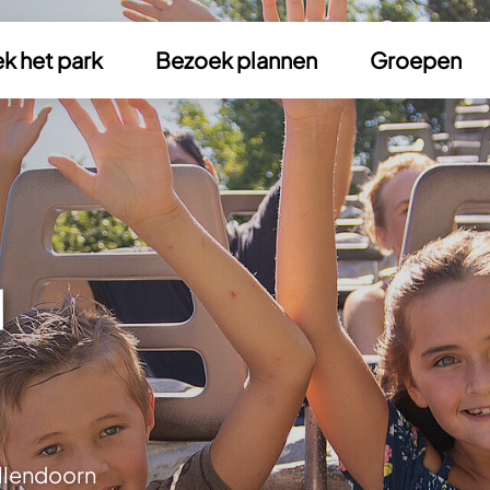
k het park
Bezoek plannen
Groepen
n
llendoorn