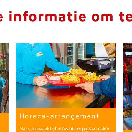
 informatie om t
Horeca-arrangement
Maak je bezoek bij het Avonturenpark compleet