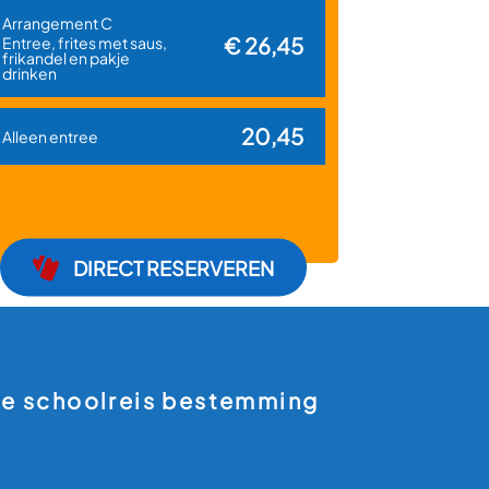
Arrangement C
€ 26,45
Entree, frites met saus,
frikandel en pakje
drinken
20,45
Alleen entree
DIRECT RESERVEREN
ke schoolreis bestemming