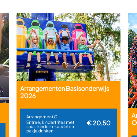
Arrangementen Basisonderwijs
2026
A
Arrangement C
O
€ 20,50
Entree, kinderfrites met
saus, kinderfrikandel en
pakje drinken