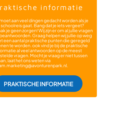
raktische informatie
 moet aan veel dingen gedacht worden als je
 schoolreis gaat. Bang dat je iets vergeet?
ak je geen zorgen! Wij zijn er om al jullie vragen
 beantwoorden. Graag helpen wij jullie op weg
t een aantal praktische punten die geregeld
enen te worden. ook vind je bij de praktische
formatie al veel antwoorden op de meest
stelde vragen. Mocht je vraag er niet tussen
aan, laat het ons weten via
am.marketing@avonturenpark.nl.
: PRAKTISCHE INFORMAT
PRAKTISCHE INFORMATIE