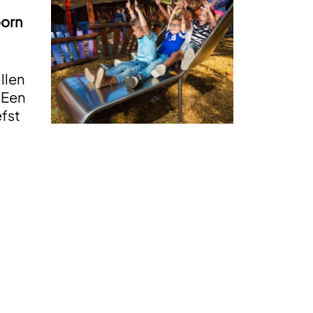
oorn
llen
 Een
efst