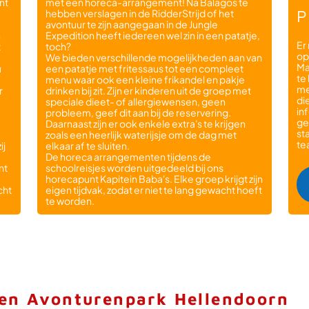
nt
met een horeca-arrangement! Na Balagos te
P
hebben verslagen in de RidderStrijd of het
avontuur te zijn aangegaan in de Jungle
n
Expedition heeft iedereen wel zin in een patatje,
Er
t
toch?
op
We bieden verschillende mogelijkheden aan van
Ma
u
een patatje met fritessaus tot een compleet
te
menu waar ook een kleine frikandel en pakje
me
r
drinken bij zit. Zijn er kinderen uit de groep met
di
speciale dieet- of allergiewensen, geen
in
probleem, geef dit aan bij de reservering.
ge
Daarnaast zijn er ook enkele extra's te krijgen
st
zoals een heerlijk waterijsje om de dag met
te
ij
elkaar af te sluiten.
De horeca arrangementen tijdens de
nt
schoolreisjes worden uitgedeeld bij ons
horecapunt Kapitein Baba's. Elke groep krijgt zijn
cht
eigen tijdvak, zodat er niet te lang gewacht hoeft
te worden.
en Avonturenpark Hellendoorn