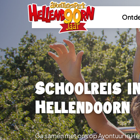
Ontde
Schoolreis i
Hellendoorn
Ga samen met ons op Avontuur in He