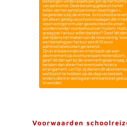
Betalingen vinden plaats per pin op het mome
van aankomst. Deze betaling gebeurt na het
tellen van het aantal personen (leerlingen +
begeleiders) bij de entree. Schoolreistarieve
zijn alleen geldig op schoolreisdagen die in he
reserveringsformulier geselecteerd kunnen
worden (onder voorbehoud van fouten). Had 
graag per factuur willen betalen? Geef dit dan
aan tijdens het maken van de reservering. Voo
een betaling per factuur wordt 10 euro
administratiekosten gerekend.
Zijn er enkele kinderen in het bezit van een
abonnement op Avonturenpark Hellendoorn,
geef dit dan aan bij de reserveringsaanvraag, z
betalen dan alleen het eventuele horeca
arrangament. Let Op: zij dienen dit abonneme
wel bij zich te hebben op de dag van bezoek,
anders dient er alsnog een entreeticket geko
te worden.
Voorwaarden schoolreiz