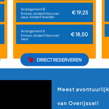
Arrangement B
€ 19,25
Entree, kinderfrites met
saus, kinderfrikandel
Arrangement A
€ 18,50
Entree, kinderfrites met
saus
DIRECT RESERVEREN
Meest avontuurlij
van Overijssel!