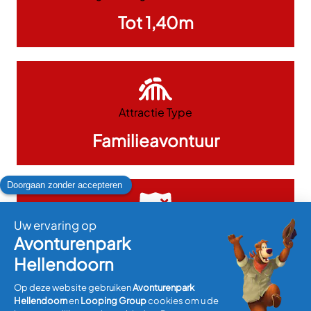
Tot 1,40m
Attractie Type
Familieavontuur
Gebied
AvonturenJungle