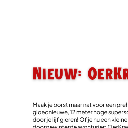
Nieuw: OerK
Maak je borst maar nat voor een preh
gloednieuwe, 12 meter hoge supers
door je lijf gieren! Of je nu een klei
doorgewinterde avonturier: OerKrach