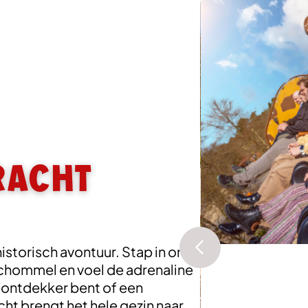
racht
istorisch avontuur. Stap in onze
chommel en voel de adrenaline
ne ontdekker bent of een
t brengt het hele gezin naar