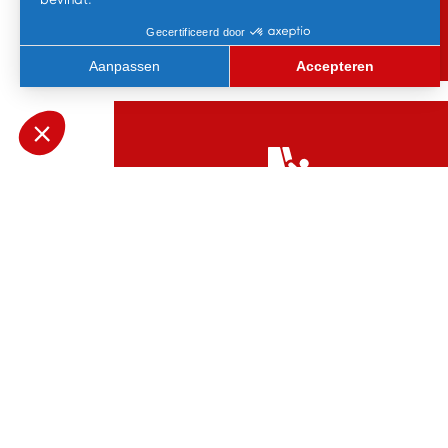
Familieavontuur
Begeleiding van Volwassene
Tot 1,20m