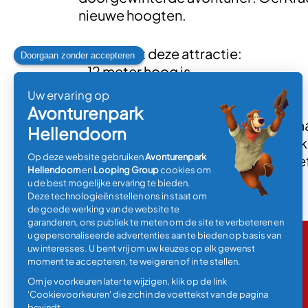
nieuwe hoogten.
Wist je dat deze attractie:
- 12 meter hoog is
- je er al in mag vanaf 90cm
- Er 16 personen tegelijk in kunnen
- Hij op de plek komt van Montezu
- Er 500 personen in een uur gebrui
- Hij gaat niet over de kop, maar geef
Attractie Type