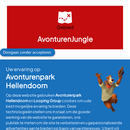
Gebied
AvonturenJungle