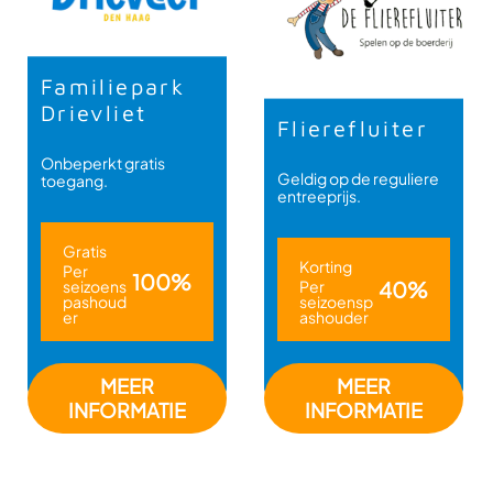
liepark
Tierp
vliet
Flierefluiter
Nordh
kt gratis
Geldig op de reguliere
Geldig op 
g.
entreeprijs.
entreeprij
is
Korting
Korting
100%
oens
Per
40%
Per
houd
seizoensp
seizoe
ashouder
ashoud
MEER
MEER
M
FORMATIE
INFORMATIE
INFO