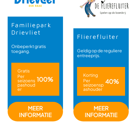
Familiepark
Drievliet
Flierefluiter
Onbeperkt gratis
Geldig op de reguliere
toegang.
entreeprijs.
Gratis
Korting
Per
100%
seizoens
Per
40%
pashoud
seizoensp
er
ashouder
MEER
MEER
INFORMATIE
INFORMATIE