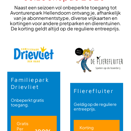
Naast een seizoen vol onbeperkte toegang tot
Avonturenpark Hellendoorn ontvang je, afhankelijk
van je abonnementstype, diverse vrijkaarten en
kortingen voor andere pretparken en dierentuinen.
De korting geldt altijd op de reguliere entreeprijs.
Familiepark
Drievliet
Flierefluiter
Onbeperkt gratis
Geldig op de reguliere
toegang.
entreeprijs.
Gratis
Korting
Per