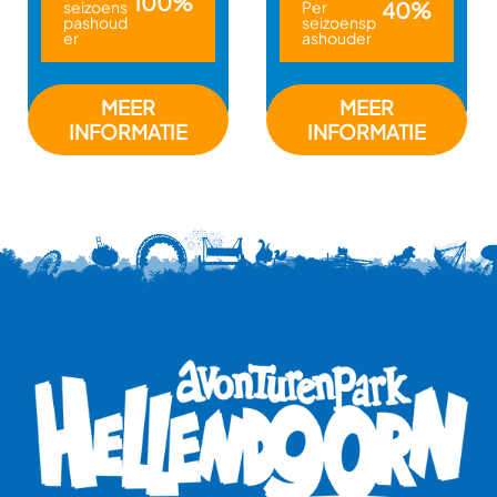
100%
seizoens
Per
40%
pashoud
seizoensp
er
ashouder
MEER
MEER
INFORMATIE
INFORMATIE