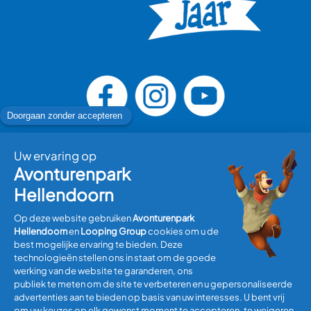
Bezoek plannen
Informatie
Algemene Voorwaarden
Disclaimer