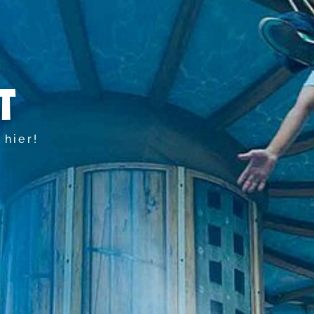
T
hier!