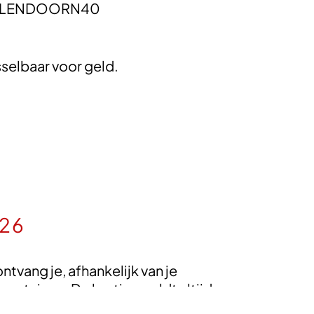
HELLENDOORN40
sselbaar voor geld.
026
vang je, afhankelijk van je
entuinen. De korting geldt altijd