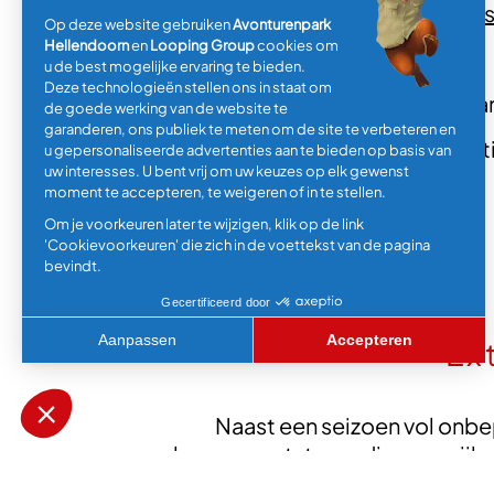
De korting kan middels
de webs
De actie is persoonsgebonden
Niet geldig in combinatie met an
Er kan om een geldige legitima
Ex
Naast een seizoen vol onbe
abonnementstype, diverse vrijkaa