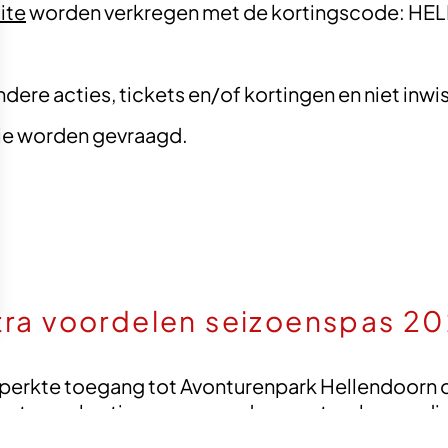
ite
worden verkregen met de kortingscode: 
dere acties, tickets en/of kortingen en niet inwi
tie worden gevraagd.
tra voordelen seizoenspas 2
perkte toegang tot Avonturenpark Hellendoorn ont
rten en kortingen voor andere pretparken en dier
op de reguliere entreeprijs.