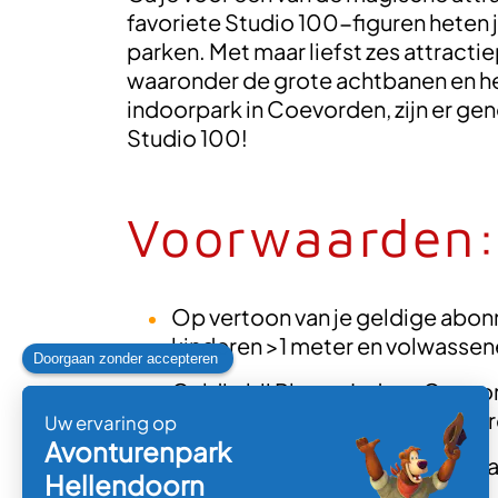
favoriete Studio 100-figuren heten 
parken. Met maar liefst zes attract
waaronder de grote achtbanen en he
indoorpark in Coevorden, zijn er gen
Studio 100!
Voorwaarden
Op vertoon van je geldige abon
kinderen >1 meter en volwassen
Geldig bij Plopsa Indoor Coevo
Landen-Hannuit, Plopsa Coo Ar
Geldig op reguliere openingsda