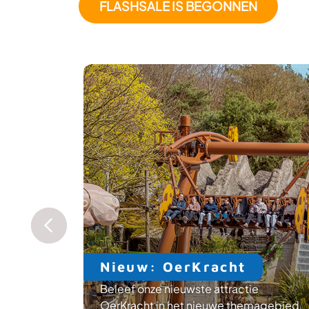
FLASHSALE IS BEGONNEN
Nieuw: OerKracht
Beleef onze nieuwste attractie
een show
OerKracht in het nieuwe themagebied