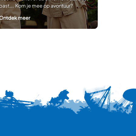
past…. Kom je mee op avontuur?
bomvol h
: Entree
Ontdek meer
Ontdek m