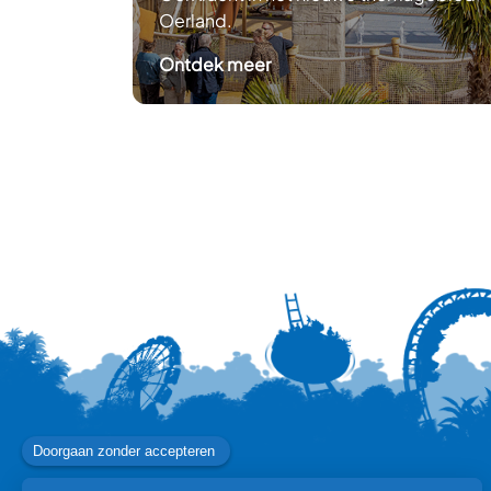
Oerland.
untshow
: Nieuw: OerKracht
Ontdek meer