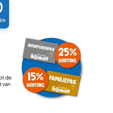
0
EN
ot de
t van