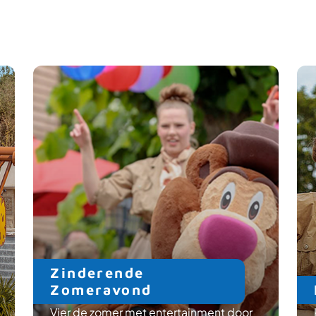
Zinderende
Zomeravond
Vier de zomer met entertainment door