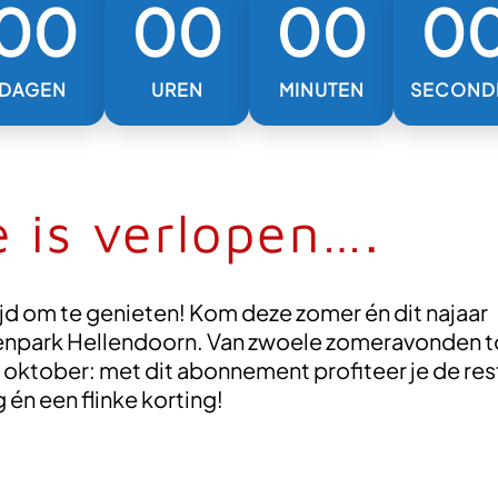
00
00
00
0
DAGEN
UREN
MINUTEN
SECOND
 is verlopen….
ijd om te genieten! Kom deze zomer én dit najaar
renpark Hellendoorn. Van zwoele zomeravonden t
oktober: met dit abonnement profiteer je de res
én een flinke korting!