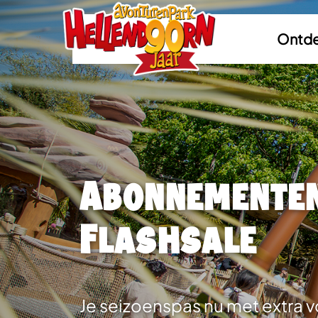
Ontde
Abonnemente
Flashsale
Je seizoenspas nu met extra 