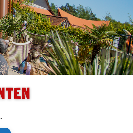
nten
…