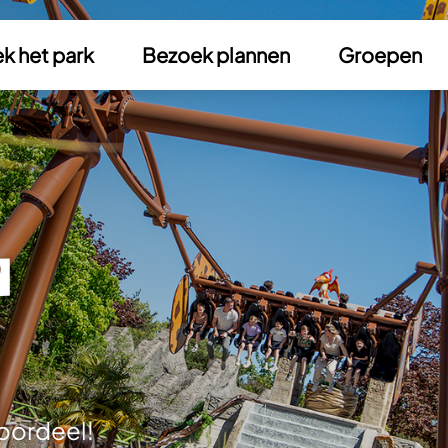
k het park
Bezoek plannen
Groepen
n
voordeel!