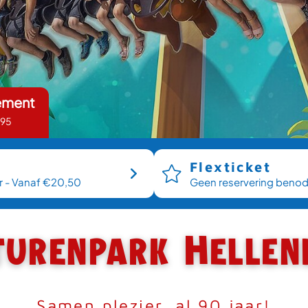
ement
,95
Flexticket
r - Vanaf €20,50
Geen reservering benod
turenpark Hellen
Samen plezier, al 90 jaar!