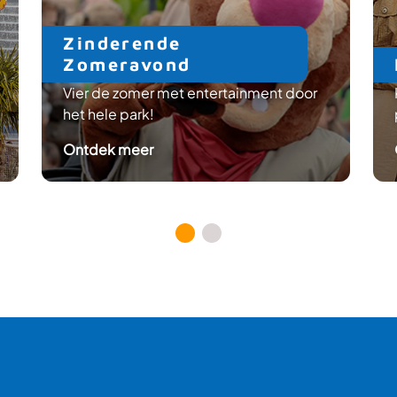
Zinderende
Zomeravond
Vier de zomer met entertainment door
het hele park!
: Zinderende Zomeravond
Ontdek meer