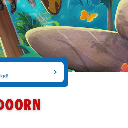
igd!
doorn