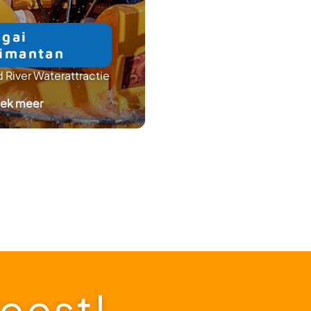
gai
RidderStrijd
limantan
Achtbaan met draaiende
 River Waterattractie
karretjes
: Sungai Kalimantan
: RidderStri
ek meer
Ontdek meer
feest!