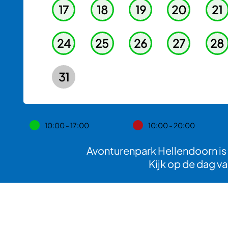
17
18
19
20
21
24
25
26
27
28
31
10:00 - 17:00
10:00 - 20:00
Avonturenpark Hellendoorn is
Kijk op de dag va