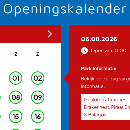
Openingskalender
06.08.2026
Open van 10:00 -
Z
Z
Park Informatie
01
02
Bekijk op de dag van 
informatie.
08
09
Gesloten attracties:
Drakennest, Piraat E
& Balagos
15
16