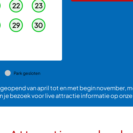
22
23
29
30
Park gesloten
 geopend van april tot en met begin november, m
n je bezoek voor live attractie informatie op onz