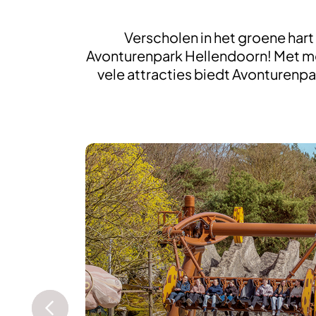
Verscholen in het groene hart
Avonturenpark Hellendoorn! Met meer
vele attracties biedt Avonturenp