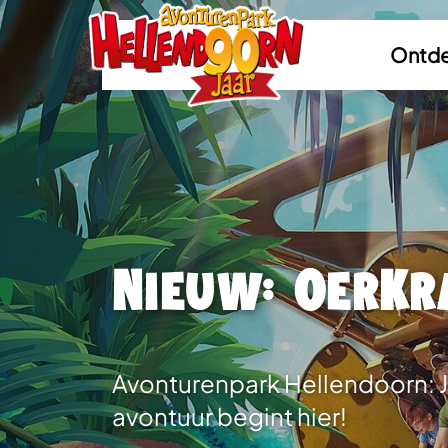
Ontde
Nieuw: OerKr
Avonturenpark Hellendoorn:
avontuur begint hier!