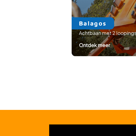
olrat
Balagos
baan in het donker
Achtbaan met 2 looping
: Rioolrat
: Balagos
ek meer
Ontdek meer