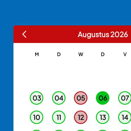
Augustus 2026
M
D
W
D
V
03
04
05
06
07
10
11
12
13
14