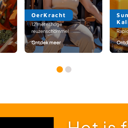
OerKracht
Sun
Ka
12 meter hoge
s
reuzenschommel
Rapid
: OerKracht
Ontdek meer
Ontd
Het is 