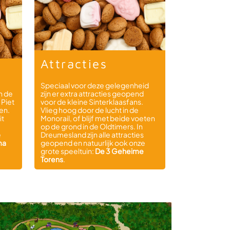
Attracties
Speciaal voor deze gelegenheid
n de
zijn er extra attracties geopend
 Piet
voor de kleine Sinterklaasfans.
en.
Vlieg hoog door de lucht in de
it
Monorail, of blijf met beide voeten
op de grond in de Oldtimers. In
e
Dreumesland zijn alle attracties
ma
geopend en natuurlijk ook onze
grote speeltuin:
De 3 Geheime
Torens
.