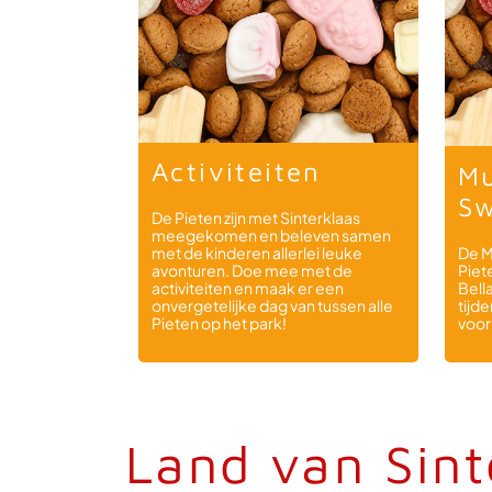
Activiteiten
Mu
Sw
De Pieten zijn met Sinterklaas
meegekomen en beleven samen
De M
met de kinderen allerlei leuke
Piet
avonturen. Doe mee met de
Bell
activiteiten en maak er een
tijd
onvergetelijke dag van tussen alle
voor
Pieten op het park!
Land van Sint