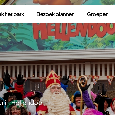
k het park
Bezoek plannen
Groepen
ur in Hellendoorn