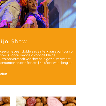
mijn Show
dit keer, met een doldwaas Sinterklaasavontuur vol
show is vooral bedoeld voor de kleine
k volop vermaak voor het hele gezin. Verwacht
momenten en een feestelijke sfeer waar jong en
aleis