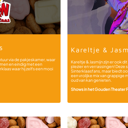
s
Kareltje & Jas
ntuur via de pakjeskamer, waar
Kareltje & Jasmijn zijn er ook 
eimen en eindig met een
plezier en verrassingen! Deze 
klaas waar hij zelfs een mooi
Sinterklaasfans, maar biedt oo
een vrolijke mix van grappige 
oud van kan genieten.
Shows in het Gouden Theater P