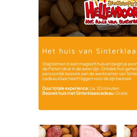
Het huis van Sinterklaa
Stap binnen in een magisch huis en begin je avo
de Pieten druk in de weer zijn. Ontdek hun geh
persoonlijk bezoek aan de werkkamer van Sinter
cadeau klaar heeft liggen voor de zijn bezoek.
Duur totale experience:
ca. 20 minuten
Bezoek huis met Sinterklaascadeau:
Gratis