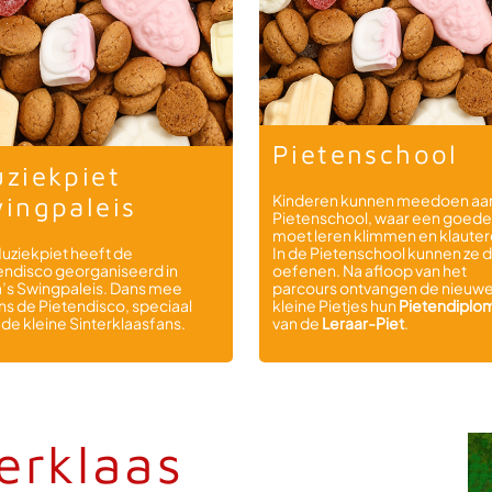
Pietenschool
ziekpiet
Kinderen kunnen meedoen aa
ingpaleis
Pietenschool, waar een goede
moet leren klimmen en klauter
uziekpiet heeft de
In de Pietenschool kunnen ze d
endisco georganiseerd in
oefenen. Na afloop van het
a’s Swingpaleis. Dans mee
parcours ontvangen de nieuw
ens de Pietendisco, speciaal
kleine Pietjes hun
Pietendiplo
 de kleine Sinterklaasfans.
van de
Leraar-Piet
.
erklaas