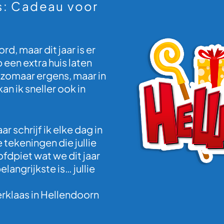
as: Cadeau voor
d, maar dit jaar is er
 een extra huis laten
 zomaar ergens, maar in
n ik sneller ook in
ar schrijf ik elke dag in
 tekeningen die jullie
fdpiet wat we dit jaar
langrijkste is… jullie
terklaas in Hellendoorn