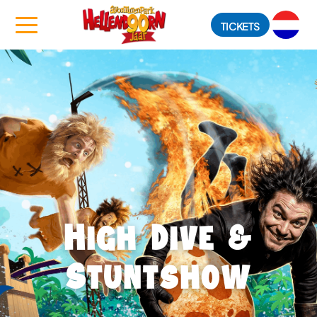
TICKETS
High Dive &
Stuntshow