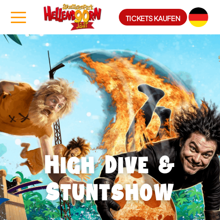
TICKETS KAUFEN
High Dive &
Stuntshow