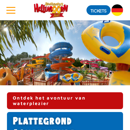
TICKETS
Ontdek het avontuur van
waterplezier
Plattegrond