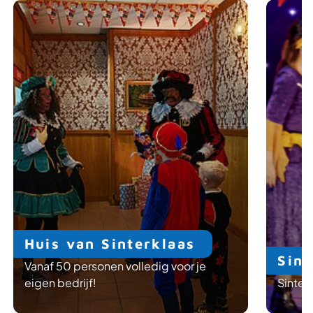
Huis van Sinterklaas
Sin
Vanaf 50 personen volledig voor je
eigen bedrijf!
Sinter