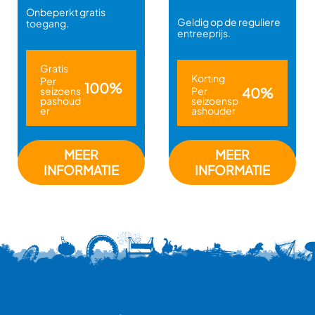
Onbeperkt gratis
Geldig op de reguliere
toegang.
entreeprijs.
Gratis
Korting
Per
100%
seizoens
Per
40%
pashoud
seizoensp
er
ashouder
MEER
MEER
INFORMATIE
INFORMATIE