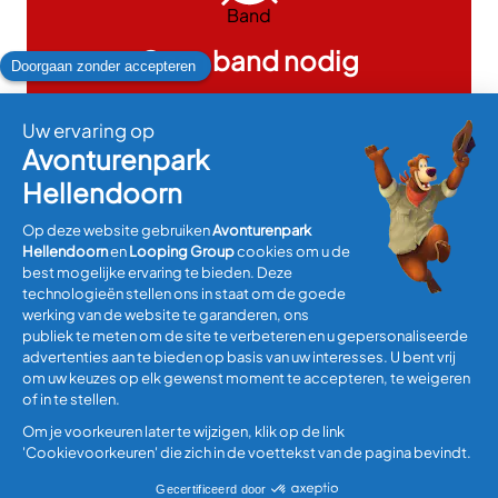
Band
Gaan band nodig
WATER PLAYHOUSE