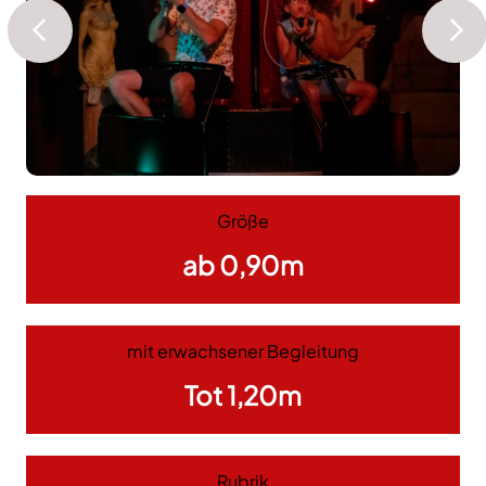
Größe
ab 0,90m
mit erwachsener Begleitung
Tot 1,20m
Rubrik