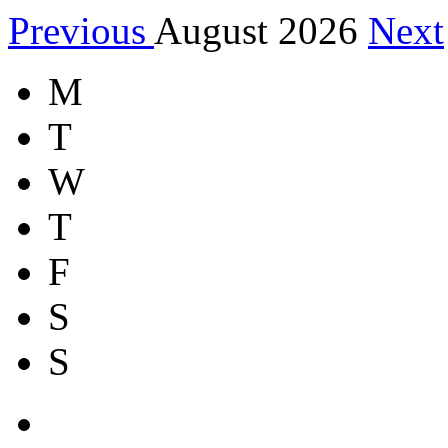
Previous
August 2026
Next
M
T
W
T
F
S
S