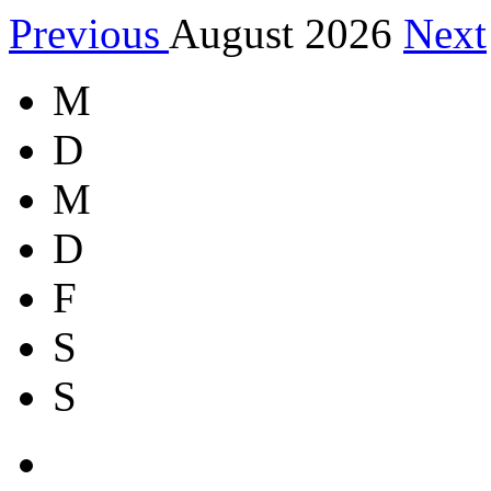
Previous
August 2026
Next
M
D
M
D
F
S
S